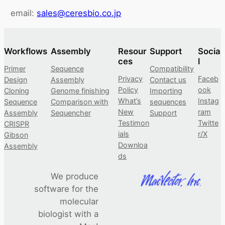
email:
sales@ceresbio.co.jp
Workflows
Assembly
Resour
Support
Socia
ces
l
Primer
Sequence
Compatibility
Privacy
Faceb
Design
Assembly
Contact us
Policy
ook
Cloning
Genome finishing
Importing
What’s
Instag
Sequence
Comparison with
sequences
New
ram
Assembly
Sequencher
Support
Testimon
Twitte
CRISPR
ials
r/X
Gibson
Downloa
Assembly
ds
We produce
software for the
molecular
biologist with a